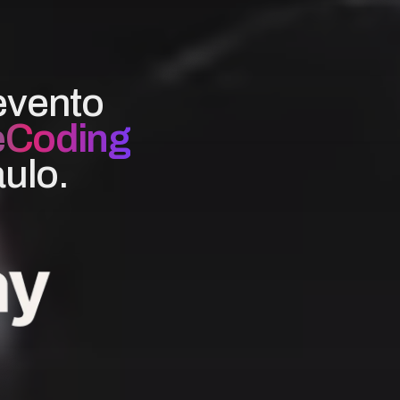
evento
eCoding
ulo.