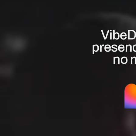
VibeD
presenc
no 